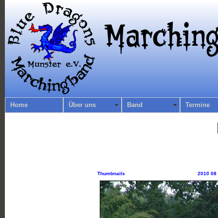
Home
Über uns
Band
Termine
Thumbnails
2010 08 