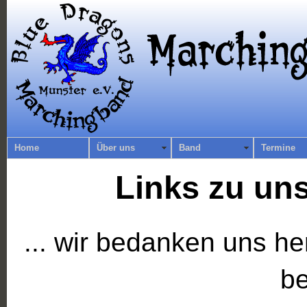
Home
Über uns
Band
Termine
Links zu un
... wir bedanken uns her
be